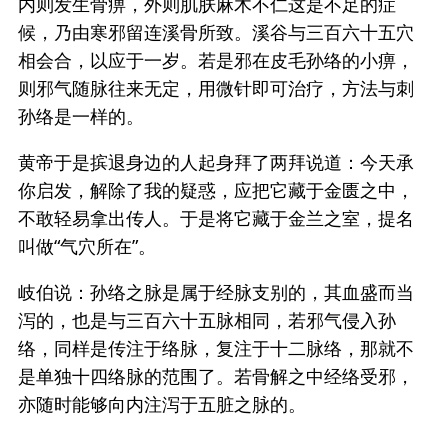
内则发生骨痹，外则肌肤麻木不仁这是不足的症
候，乃由寒邪留连溪骨所致。溪谷与三百六十五穴
相会合，以应于一岁。若是邪在皮毛孙络的小痹，
则邪气随脉往来无定，用微针即可治疗，方法与刺
孙络是一样的。
黄帝于是摈退身边的人起身拜了两拜说道：今天承
你启发，解除了我的疑惑，应把它藏于金匮之中，
不敢轻易拿出传人。于是将它藏于金兰之室，提名
叫做“气穴所在”。
岐伯说：孙络之脉是属于经脉支别的，其血盛而当
泻的，也是与三百六十五脉相同，若邪气侵入孙
络，同样是传注于络脉，复注于十二脉络，那就不
是单独十四络脉的范围了。若骨解之中经络受邪，
亦随时能够向内注泻于五脏之脉的。