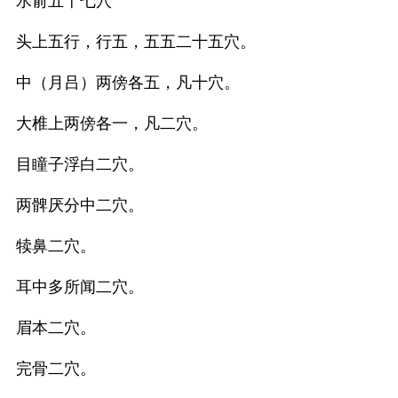
水俞五十七穴
头上五行，行五，五五二十五穴。
中（月吕）两傍各五，凡十穴。
大椎上两傍各一，凡二穴。
目瞳子浮白二穴。
两髀厌分中二穴。
犊鼻二穴。
耳中多所闻二穴。
眉本二穴。
完骨二穴。