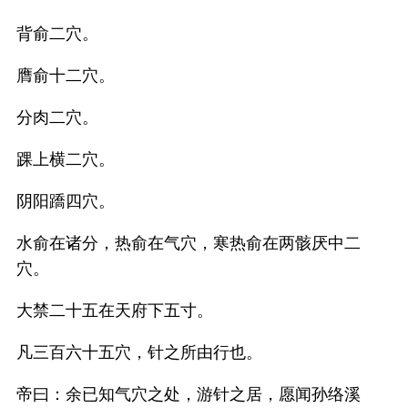
背俞二穴。
膺俞十二穴。
分肉二穴。
踝上横二穴。
阴阳蹻四穴。
水俞在诸分，热俞在气穴，寒热俞在两骸厌中二
穴。
大禁二十五在天府下五寸。
凡三百六十五穴，针之所由行也。
帝曰：余已知气穴之处，游针之居，愿闻孙络溪