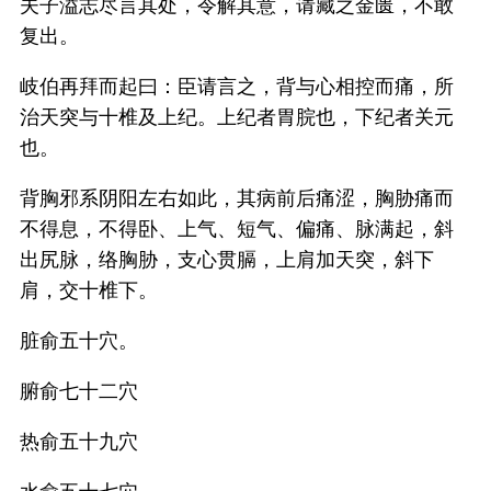
夫子溢志尽言其处，令解其意，请藏之金匮，不敢
复出。
岐伯再拜而起曰：臣请言之，背与心相控而痛，所
治天突与十椎及上纪。上纪者胃脘也，下纪者关元
也。
背胸邪系阴阳左右如此，其病前后痛涩，胸胁痛而
不得息，不得卧、上气、短气、偏痛、脉满起，斜
出尻脉，络胸胁，支心贯膈，上肩加天突，斜下
肩，交十椎下。
脏俞五十穴。
腑俞七十二穴
热俞五十九穴