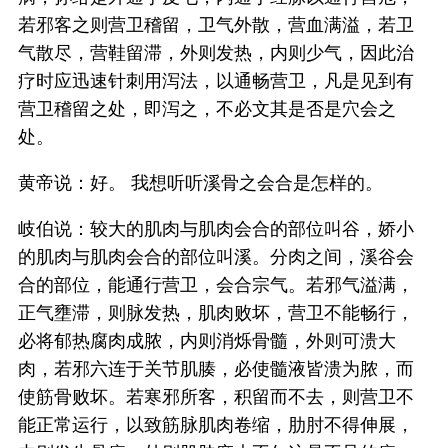
若邪客之则营卫稽留，卫气外散，营血满溢，若卫
气散尽，营鞋留滞，外则发热，内则少气，因此治
疗时应迅速针刺用泻法，以通畅营卫，凡是见到有
营卫稽留之处，即泻之，不必文其是否是穴会之
处。
黄帝说：好。 我想听听溪骨之会合是怎样的。
岐伯说：较大的肌肉与肌肉会合的部位叫谷，娇小
的肌肉与肌肉会合的部位叫溪。分肉之间，溪谷会
合的部位，能通行营卫，会合宗气。若邪气溢满，
正气壅滞，则脉发热，肌肉败坏，营卫不能畅行，
必将郁热腐肉成脓，内则消烁骨髓，外则可溃大
肉，若邪六连于关节肌腠，必使髓液皆溃为脓，而
使筋骨败坏。若寒邪所客，积留而不去，则营卫不
能正常运行，以致筋脉肌肉卷缩，肋肘不得伸展，