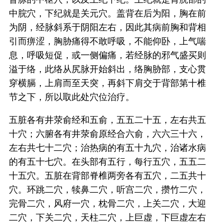
中脘穴，下纪就是关元穴。盖背在后为阳，胸在前
为阴，经脉斜系于阴阳左右，因此其病前胸和背相
引而痹涩，胸胁痛得不敢呼吸，不能仰卧，上气喘
息，呼吸短促，或一侧偏痛，若经脉的邪气盛买则
溢于络，此络从尻脉开始斜出，络胸胁部，支心贯
穿横膈，上肩而至天突，再斜下肩交于背部第十椎
节之下，所以取此处穴位治疗。
五脏各有井荥俞经和五俞，五五二十五，左右共五
十穴；六腑各有井荥俞原经合六俞，六六三十六，
左右共七十二穴；治热病的有五十九穴，治诸水病
的有五十七穴。在头部有五行，每行五穴，五五二
十五穴。五脏在背部脊椎两旁各有五穴，二五共十
穴。环跳二穴，犊鼻二穴，听宫二穴，攒竹二穴，
完骨二穴，风府一穴，枕骨二穴，上关二穴，大迎
二穴，下关二穴，天柱二穴，上巨虚，下巨虚左右