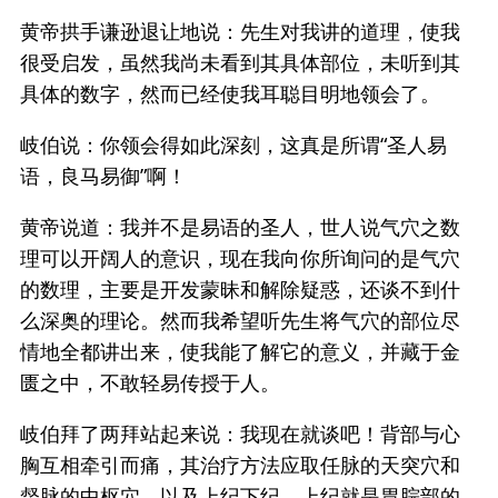
黄帝拱手谦逊退让地说：先生对我讲的道理，使我
很受启发，虽然我尚未看到其具体部位，未听到其
具体的数字，然而已经使我耳聪目明地领会了。
岐伯说：你领会得如此深刻，这真是所谓“圣人易
语，良马易御”啊！
黄帝说道：我并不是易语的圣人，世人说气穴之数
理可以开阔人的意识，现在我向你所询问的是气穴
的数理，主要是开发蒙昧和解除疑惑，还谈不到什
么深奥的理论。然而我希望听先生将气穴的部位尽
情地全都讲出来，使我能了解它的意义，并藏于金
匮之中，不敢轻易传授于人。
岐伯拜了两拜站起来说：我现在就谈吧！背部与心
胸互相牵引而痛，其治疗方法应取任脉的天突穴和
督脉的中枢穴，以及上纪下纪。上纪就是胃脘部的