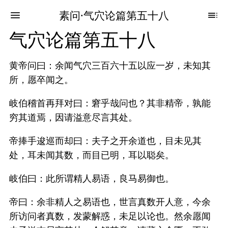
素问·气穴论篇第五十八
气穴论篇第五十八
黄帝问曰：余闻气穴三百六十五以应一岁，未知其
所，愿卒闻之。
岐伯稽首再拜对曰：窘乎哉问也？其非精帝，孰能
穷其道焉，因请溢意尽言其处。
帝捧手逡巡而却曰：夫子之开余道也，目未见其
处，耳未闻其数，而目已明，耳以聪矣。
岐伯曰：此所谓精人易语，良马易御也。
帝曰：余非精人之易语也，世言真数开人意，今余
所访问者真数，发蒙解惑，未足以论也。然余愿闻