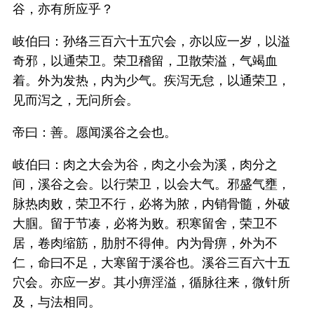
谷，亦有所应乎？
岐伯曰：孙络三百六十五穴会，亦以应一岁，以溢
奇邪，以通荣卫。荣卫稽留，卫散荣溢，气竭血
着。外为发热，内为少气。疾泻无怠，以通荣卫，
见而泻之，无问所会。
帝曰：善。愿闻溪谷之会也。
岐伯曰：肉之大会为谷，肉之小会为溪，肉分之
间，溪谷之会。以行荣卫，以会大气。邪盛气壅，
脉热肉败，荣卫不行，必将为脓，内销骨髓，外破
大腘。留于节凑，必将为败。积寒留舍，荣卫不
居，卷肉缩筋，肋肘不得伸。内为骨痹，外为不
仁，命曰不足，大寒留于溪谷也。溪谷三百六十五
穴会。亦应一岁。其小痹淫溢，循脉往来，微针所
及，与法相同。