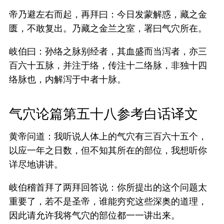
帝乃避左右而起，再拜曰：今日发蒙解惑，藏之金
匮，不敢复出。乃藏之金兰之室，署曰气穴所在。
岐伯曰：孙络之脉别经者，其血盛而当泻者，亦三
百六十五脉，并注于络，传注十二络脉，非独十四
络脉也，内解泻于中者十脉。
气穴论篇第五十八参考白话译文
黄帝问道：我听说人体上的气穴有三百六十五个，
以应一年之日数，但不知其所在的部位，我想听你
详尽地讲讲。
岐伯稽首拜了两拜回答说：你所提出的这个问题太
重要了，若不是圣帝，谁能穷究这些深奥的道理，
因此请允许我将气穴的部位都一一讲出来。