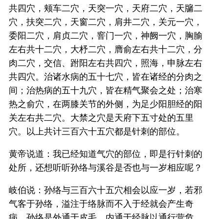
共四穴，颊车二穴，天突一穴，天府二穴，天牖二
穴，扶突二穴，天窗二穴，肩井二穴，关元一穴，
委阳二穴，肩贞二穴，窨门一穴，神阙一穴，胸腧
左右共十二穴，大杼二穴，膺俞左右共十二穴，分
肉二穴，交信、跗阳左右共四穴，照海，申脉左右
共四穴。治诸水病的五十七穴，皆在诸经的分肉之
间；治热病的五十九穴，皆在精气聚会之处；治寒
热之俞穴，在两膝关节的外侧，为足少阳胆经的阳
关左右共二穴。大禁之穴是天府下五寸处的五里
穴。以上共计三百六十五穴都是针刺的部位。
黄帝说道：我已经知道气穴的部位，即是行针刺的
处所，还想听听孙络与溪谷是否也与一岁相应呢？
岐伯说：孙络与三百六十五穴相会以应一岁，若邪
气客于孙络，溢注于络脉而不入于经就会产生奇
病，孙络是外通于皮毛，内通于经脉以通行营危，